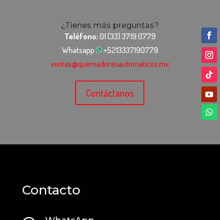
¿Tienes más preguntas?
Teléfono:
01 (33) 3719.0779
Whatsapp
+5213337190779
ventas@quemadoresautomaticos.mx
Contáctanos
Contacto