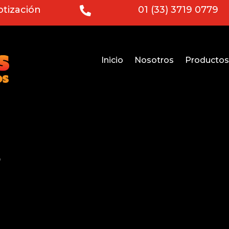
otización
01 (33) 3719 0779

Inicio
Nosotros
Productos
o