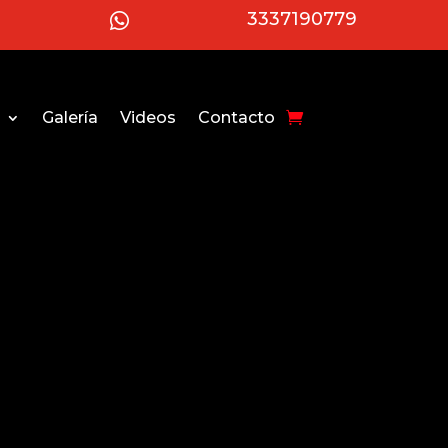
3337190779

Galería
Videos
Contacto