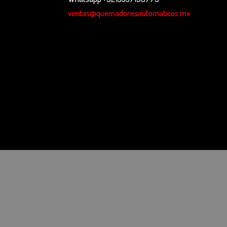
ventas@quemadoresautomaticos.mx