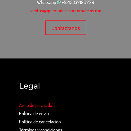
Whatsapp
+5213337190779
ventas@quemadoresautomaticos.mx
Contáctanos
Legal
Aviso de privacidad
Política de envío
Política de cancelación
Términos y condiciones