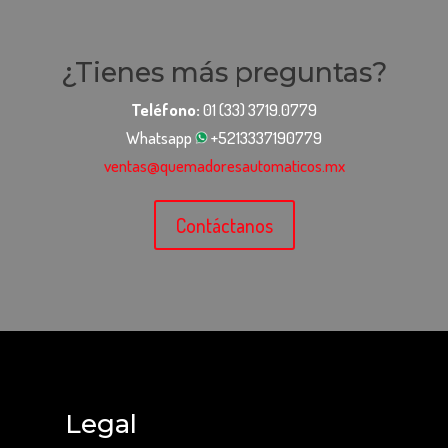
¿Tienes más preguntas?
Teléfono:
01 (33) 3719.0779
Whatsapp
+5213337190779
ventas@quemadoresautomaticos.mx
Contáctanos
Legal