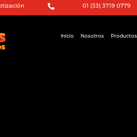
otización
01 (33) 3719 0779

Inicio
Nosotros
Productos