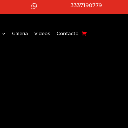
3337190779

Galería
Videos
Contacto