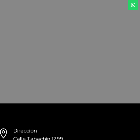
Dirección

Calle Tabachin 1299