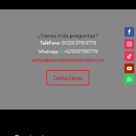
¿Tienes más preguntas?
Teléfono:
01 (33) 3719.0779
Whatsapp
+5213337190779
ventas@quemadoresautomaticos.mx
Contáctanos